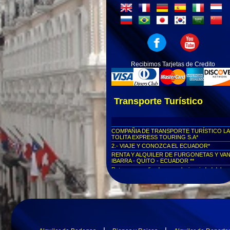
Recibimos Tarjetas de Credito
Transporte Turístico
COMPAÑIA DE TRANSPORTE TURÍSTICO LA
TOLITA EXPRESS TOURING S.A*
2.- VIAJE Y CONOZCA EL ECUADOR*
RENTA Y ALQUILER DE FURGONETAS Y VA
IBARRA - QUITO - ECUADOR **
Rutas personalizadas a cualquier ciudad del
Ecuador...
Viajes seguros al Cotopaxi...
Viajes seguros a Parque Nacional Yasuní
Viajes seguros al Parque Nacional Las Cajas
Viajes seguros a Cuenca
Viajes seguros al Centro Histórico de Quito
Viajes seguros a la Mitad del Mundo