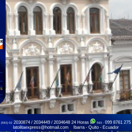
NS
2030874 / 2034449 / 2034648
24 Horas
099 8761 275
(593) 02
593 -
latolitaexpress@hotmail.com Ibarra - Quito - Ecuador