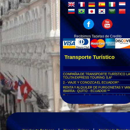
Recibimos Tarjetas de Credito
Transporte Turístico
COMPAÑIA DE TRANSPORTE TURÍSTICO LA
TOLITA EXPRESS TOURING S.A*
2.- VIAJE Y CONOZCA EL ECUADOR*
RENTA Y ALQUILER DE FURGONETAS Y VA
IBARRA - QUITO - ECUADOR **
Rutas personalizadas a cualquier ciudad del
Ecuador...
Viajes seguros al Cotopaxi...
Viajes seguros a Parque Nacional Yasuní
Viajes seguros al Parque Nacional Las Cajas
Viajes seguros a Cuenca
Viajes seguros al Centro Histórico de Quito
Viajes seguros a la Mitad del Mundo