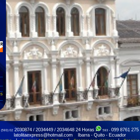
NS
2030874 / 2034449 / 2034648
24 Horas
099 8761 275
(593) 02
593 -
latolitaexpress@hotmail.com Ibarra - Quito - Ecuador