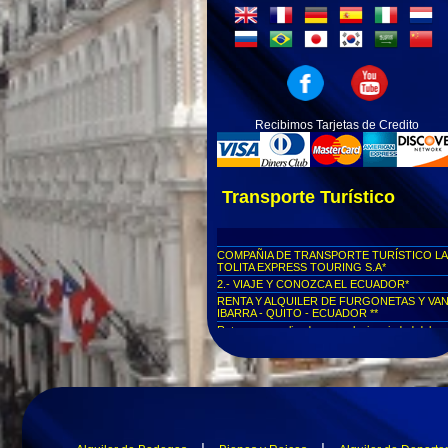
Recibimos Tarjetas de Credito
Transporte Turístico
COMPAÑIA DE TRANSPORTE TURÍSTICO LA
TOLITA EXPRESS TOURING S.A*
2.- VIAJE Y CONOZCA EL ECUADOR*
RENTA Y ALQUILER DE FURGONETAS Y VA
IBARRA - QUITO - ECUADOR **
Rutas personalizadas a cualquier ciudad del
Ecuador...
Viajes seguros al Cotopaxi...
Viajes seguros a Parque Nacional Yasuní
Viajes seguros al Parque Nacional Las Cajas
Viajes seguros a Cuenca
Viajes seguros al Centro Histórico de Quito
Viajes seguros a la Mitad del Mundo