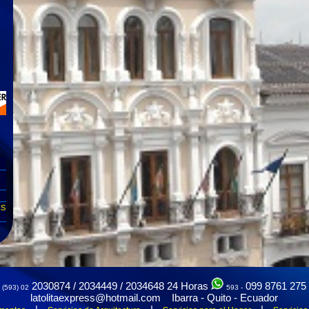
NS
2030874 / 2034449 / 2034648
24 Horas
099 8761 275
(593) 02
593 -
latolitaexpress@hotmail.com Ibarra - Quito - Ecuador